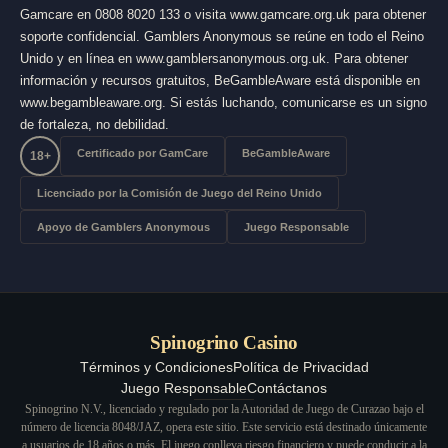
Gamcare en 0808 8020 133 o visita www.gamcare.org.uk para obtener
soporte confidencial. Gamblers Anonymous se reúne en todo el Reino
Unido y en línea en www.gamblersanonymous.org.uk. Para obtener
información y recursos gratuitos, BeGambleAware está disponible en
www.begambleaware.org. Si estás luchando, comunicarse es un signo
de fortaleza, no debilidad.
Certificado por GamCare
BeGambleAware
18+
Licenciado por la Comisión de Juego del Reino Unido
Apoyo de Gamblers Anonymous
Juego Responsable
Spinogrino Casino
Términos y Condiciones
Política de Privacidad
Juego Responsable
Contáctanos
Spinogrino N.V., licenciado y regulado por la Autoridad de Juego de Curazao bajo el
número de licencia 8048/JAZ, opera este sitio. Este servicio está destinado únicamente
a usuarios de 18 años o más. El juego conlleva riesgo financiero y puede conducir a la