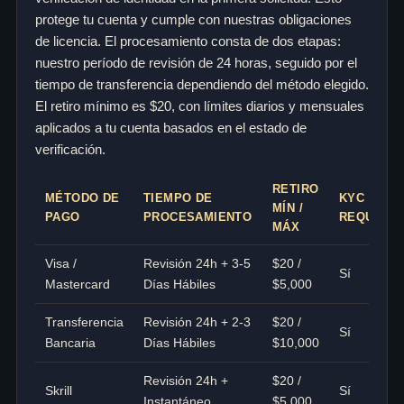
protege tu cuenta y cumple con nuestras obligaciones
de licencia. El procesamiento consta de dos etapas:
nuestro período de revisión de 24 horas, seguido por el
tiempo de transferencia dependiendo del método elegido.
El retiro mínimo es $20, con límites diarios y mensuales
aplicados a tu cuenta basados en el estado de
verificación.
RETIRO
MÉTODO DE
TIEMPO DE
KYC
MÍN /
PAGO
PROCESAMIENTO
REQUERI
MÁX
Visa /
Revisión 24h + 3-5
$20 /
Sí
Mastercard
Días Hábiles
$5,000
Transferencia
Revisión 24h + 2-3
$20 /
Sí
Bancaria
Días Hábiles
$10,000
Revisión 24h +
$20 /
Skrill
Sí
Instantáneo
$5,000