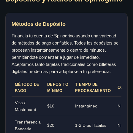
Métodos de Depósito
Financia tu cuenta de Spinogrino usando una variedad
de métodos de pago confiables. Todos los depósitos se
procesan instantáneamente o dentro de minutos,
permitiéndote comenzar a jugar de inmediato.
Aceptamos tanto tarjetas tradicionales como billeteras
digitales modernas para adaptarse a tu preferencia.
MÉTODO DE
DEPÓSITO
TIEMPO DE
COMIS
PAGO
MÍNIMO
PROCESAMIENTO
Visa /
$10
Instantáneo
Ningun
Mastercard
Transferencia
$20
1-2 Días Hábiles
Ningun
Bancaria