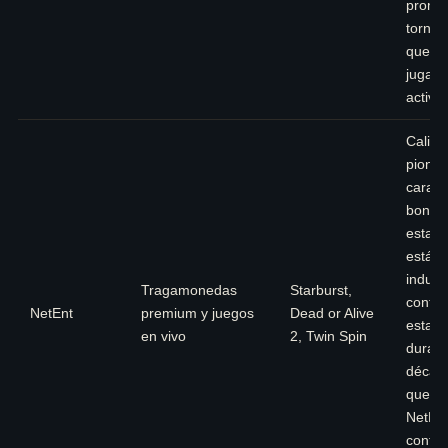
promo
torneo
que at
jugado
activos
Calida
pioner
caract
bonifi
establ
estánd
industr
Tragamonedas
Starburst,
confia
NetEnt
premium y juegos
Dead or Alive
establ
en vivo
2, Twin Spin
durant
décad
que los
NetEn
confia