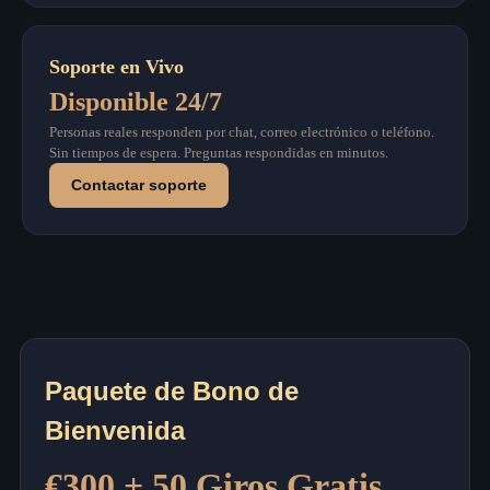
Soporte en Vivo
Disponible 24/7
Personas reales responden por chat, correo electrónico o teléfono.
Sin tiempos de espera. Preguntas respondidas en minutos.
Contactar soporte
Paquete de Bono de
Bienvenida
€300 + 50 Giros Gratis