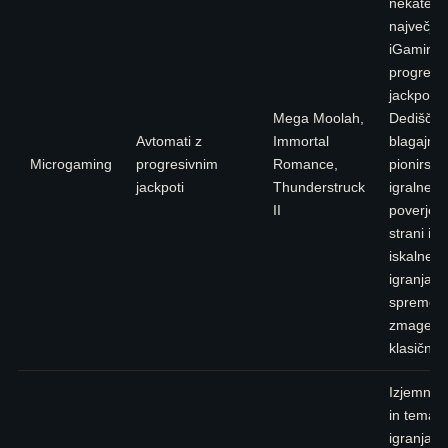
nekaterih
največjih
iGaming
progresiv
jackpotov
Mega Moolah,
Dediščin
Avtomati z
Immortal
blagajna, 
Microgaming
progresivnim
Romance,
pionirske
jackpoti
Thunderstruck
igralne,
II
poverjen
strani igr
iskalneg
igranja-
spremenl
zmage in
klasično 
Izjemna n
in temati
igranja, k