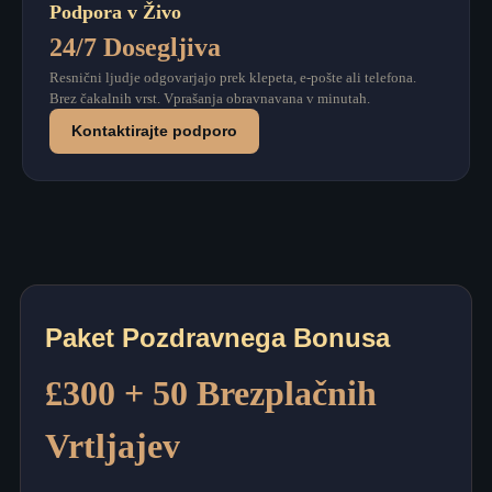
Podpora v Živo
24/7 Dosegljiva
Resnični ljudje odgovarjajo prek klepeta, e-pošte ali telefona.
Brez čakalnih vrst. Vprašanja obravnavana v minutah.
Kontaktirajte podporo
Paket Pozdravnega Bonusa
£300 + 50 Brezplačnih
Vrtljajev