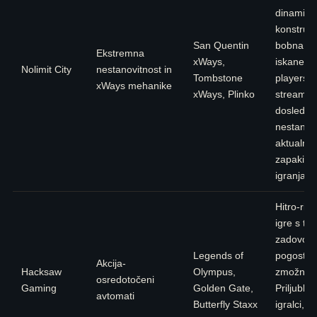
dinamičn
konstrukc
San Quentin
bobna. Pr
Ekstremna
xWays,
iskane tri
Nolimit City
nestanovitnost in
Tombstone
players i
xWays mehanike
xWays, Plinko
streamer
dosledne
nestanovi
aktualne-
zapakira
igranja.
Hitro-ritm
igre s ta
zadovoljs
Legends of
pogosti t
Akcija-
Hacksaw
Olympus,
zmožnost
osredotočeni
Gaming
Golden Gate,
Priljublj
avtomati
Butterfly Staxx
igralci, k