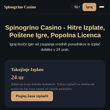
Spinogrino Casino
SL
Igraj
▾
Pozdravni Bonus
Spinogrino Casino - Hitre Izplate,
Igre
Poštene Igre, Popolna Licenca
Igraj tisoče iger od zaupanja vrednih ponudnikov in izplač
Promocije
dobitke v 24 urah.
Podpora
Takojšnje Izplate
24 ur
Zahtevaj svoje dobitke kadarkoli. Večina izplačil se obdela isti
poslovni dan brez zamud ali skritih pristojbin.
Poglej čase izplačil