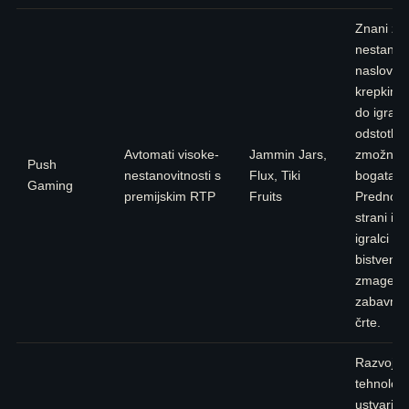
Znani za
nestanovi
naslovov
krepkimi 
do igralč
odstotkov
Avtomati visoke-
Jammin Jars,
zmožnos
Push
nestanovitnosti s
Flux, Tiki
bogata b
Gaming
premijskim RTP
Fruits
Prednost
strani iz
igralci iš
bistven p
zmage in
zabavne
črte.
Razvojni
tehnologij
ustvari