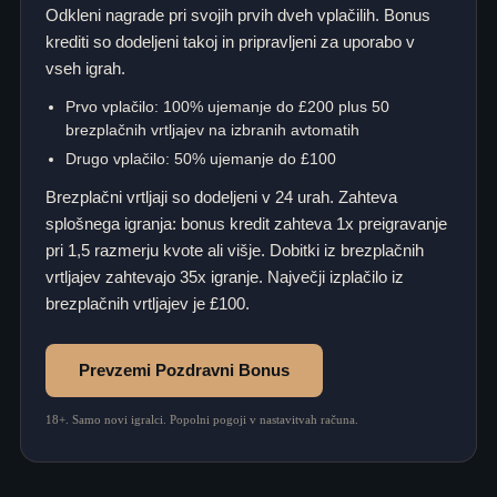
Odkleni nagrade pri svojih prvih dveh vplačilih. Bonus
krediti so dodeljeni takoj in pripravljeni za uporabo v
vseh igrah.
Prvo vplačilo: 100% ujemanje do £200 plus 50
brezplačnih vrtljajev na izbranih avtomatih
Drugo vplačilo: 50% ujemanje do £100
Brezplačni vrtljaji so dodeljeni v 24 urah. Zahteva
splošnega igranja: bonus kredit zahteva 1x preigravanje
pri 1,5 razmerju kvote ali višje. Dobitki iz brezplačnih
vrtljajev zahtevajo 35x igranje. Največji izplačilo iz
brezplačnih vrtljajev je £100.
Prevzemi Pozdravni Bonus
18+. Samo novi igralci. Popolni pogoji v nastavitvah računa.