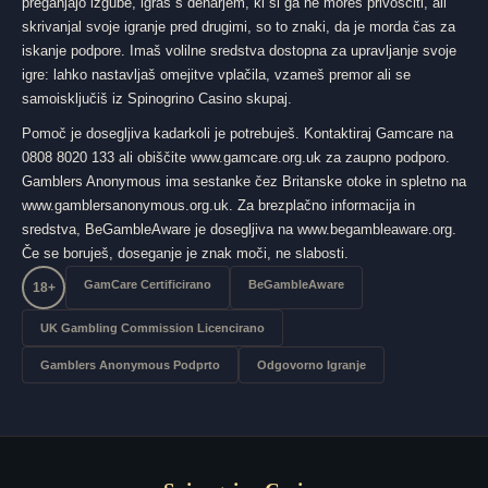
preganjajo izgube, igraš s denarjem, ki si ga ne moreš privoščiti, ali
skrivanjal svoje igranje pred drugimi, so to znaki, da je morda čas za
iskanje podpore. Imaš volilne sredstva dostopna za upravljanje svoje
igre: lahko nastavljaš omejitve vplačila, vzameš premor ali se
samoisključiš iz Spinogrino Casino skupaj.
Pomoč je dosegljiva kadarkoli je potrebuješ. Kontaktiraj Gamcare na
0808 8020 133 ali obiščite www.gamcare.org.uk za zaupno podporo.
Gamblers Anonymous ima sestanke čez Britanske otoke in spletno na
www.gamblersanonymous.org.uk. Za brezplačno informacija in
sredstva, BeGambleAware je dosegljiva na www.begambleaware.org.
Če se boruješ, doseganje je znak moči, ne slabosti.
GamCare Certificirano
BeGambleAware
18+
UK Gambling Commission Licencirano
Gamblers Anonymous Podprto
Odgovorno Igranje