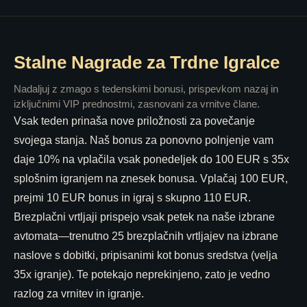
Stalne Nagrade za Trdne Igralce
Nadaljuj z zmago s tedenskimi bonusi, prispevkom nazaj in
izključnimi VIP prednostmi, zasnovani za vrnitve člane.
Vsak teden prinaša nove priložnosti za povečanje
svojega stanja. Naš bonus za ponovno polnjenje vam
daje 10% na vplačila vsak ponedeljek do 100 EUR s 35x
splošnim igranjem na znesek bonusa. Vplačaj 100 EUR,
prejmi 10 EUR bonus in igraj s skupno 110 EUR.
Brezplačni vrtljaji prispejo vsak petek na naše izbrane
avtomata—trenutno 25 brezplačnih vrtljajev na izbrane
naslove s dobitki, pripisanimi kot bonus sredstva (velja
35x igranje). Te potekajo neprekinjeno, zato je vedno
razlog za vrnitev in igranje.