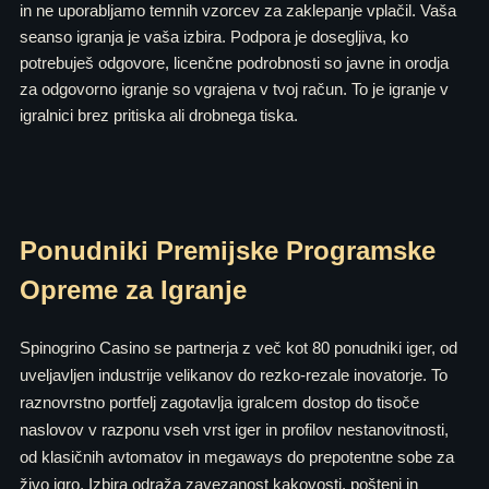
in ne uporabljamo temnih vzorcev za zaklepanje vplačil. Vaša
seanso igranja je vaša izbira. Podpora je dosegljiva, ko
potrebuješ odgovore, licenčne podrobnosti so javne in orodja
za odgovorno igranje so vgrajena v tvoj račun. To je igranje v
igralnici brez pritiska ali drobnega tiska.
Ponudniki Premijske Programske
Opreme za Igranje
Spinogrino Casino se partnerja z več kot 80 ponudniki iger, od
uveljavljen industrije velikanov do rezko-rezale inovatorje. To
raznovrstno portfelj zagotavlja igralcem dostop do tisoče
naslovov v razponu vseh vrst iger in profilov nestanovitnosti,
od klasičnih avtomatov in megaways do prepotentne sobe za
živo igro. Izbira odraža zavezanost kakovosti, pošteni in