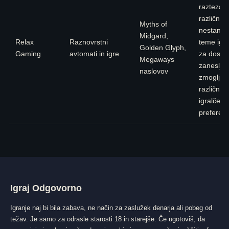
razteza 
različne 
Myths of
nestanovi
Midgard,
Relax
Raznovrstni
teme iger
Golden Glyph,
Gaming
avtomati in igre
za dostop
Megaways
zanesljiv
naslovov
zmogljivo
različnih
igralčevi
preferen
Igraj Odgovorno
Igranje naj bi bila zabava, ne način za zaslužek denarja ali pobeg od
težav. Je samo za odrasle starosti 18 in starejše. Če ugotoviš, da