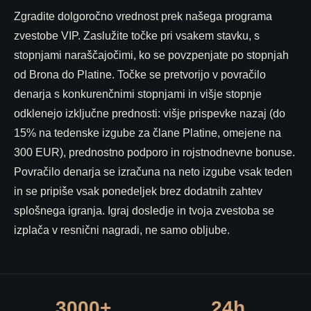
Zgradite dolgoročno vrednost prek našega programa
zvestobe VIP. Zaslužite točke pri vsakem stavku, s
stopnjami naraščajočimi, ko se povzpenjate po stopnjah
od Brona do Platine. Točke se pretvorijo v povračilo
denarja s konkurenčnimi stopnjami in višje stopnje
odklenejo izključne prednosti: višje prispevke nazaj (do
15% na tedenske izgube za člane Platine, omejene na
300 EUR), prednostno podporo in rojstnodnevne bonuse.
Povračilo denarja se izračuna na neto izgube vsak teden
in se pripiše vsak ponedeljek brez dodatnih zahtev
splošnega igranja. Igraj dosledje in tvoja zvestoba se
izplača v resnični nagradi, ne samo obljube.
3000+
24h