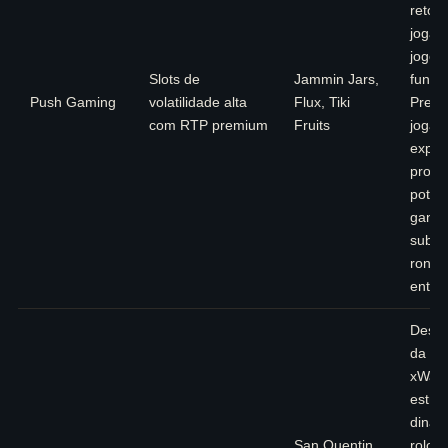
retor
jogado
jogo 
Slots de
Jammin Jars,
funci
Push Gaming
volatilidade alta
Flux, Tiki
Prefe
com RTP premium
Fruits
jogad
exper
procu
poten
ganh
subst
ronda
entre
Desen
da te
xWays
estru
dinâm
San Quentin
rolos.