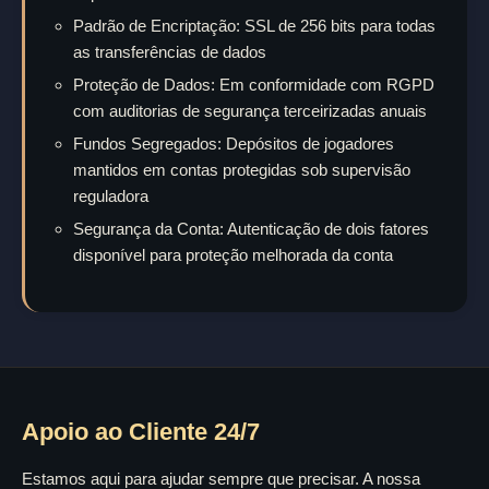
Padrão de Encriptação: SSL de 256 bits para todas
as transferências de dados
Proteção de Dados: Em conformidade com RGPD
com auditorias de segurança terceirizadas anuais
Fundos Segregados: Depósitos de jogadores
mantidos em contas protegidas sob supervisão
reguladora
Segurança da Conta: Autenticação de dois fatores
disponível para proteção melhorada da conta
Apoio ao Cliente 24/7
Estamos aqui para ajudar sempre que precisar. A nossa