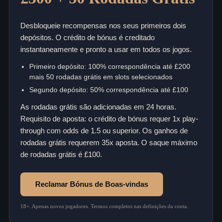
Desbloqueie recompensas nos seus primeiros dois
depósitos. O crédito de bónus é creditado
instantaneamente e pronto a usar em todos os jogos.
Primeiro depósito: 100% correspondência até £200
mais 50 rodadas grátis em slots selecionados
Segundo depósito: 50% correspondência até £100
As rodadas grátis são adicionadas em 24 horas.
Requisito de aposta: o crédito de bónus requer 1x play-
through com odds de 1.5 ou superior. Os ganhos de
rodadas grátis requerem 35x aposta. O saque máximo
de rodadas grátis é £100.
Reclamar Bónus de Boas-vindas
18+. Apenas novos jogadores. Termos completos nas definições da conta.