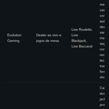
merc
casin
com i
autên
dealer
Live Roulette,
varia
Evolution
Dealer ao vivo e
Live
mesa.
Gaming
jogos de mesa
Blackjack,
segme
Live Baccarat
com a
recen
tecno
trans
forma
show.
Casa 
dos m
jackp
progr