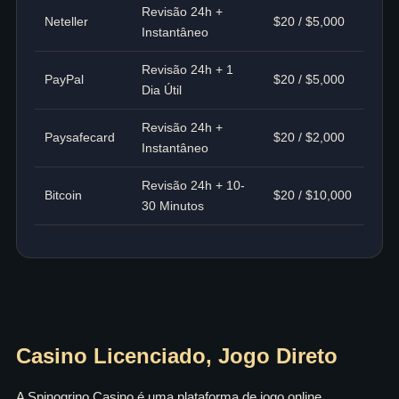
Revisão 24h +
Neteller
$20 / $5,000
S
Instantâneo
Revisão 24h + 1
PayPal
$20 / $5,000
S
Dia Útil
Revisão 24h +
Paysafecard
$20 / $2,000
S
Instantâneo
Revisão 24h + 10-
Bitcoin
$20 / $10,000
S
30 Minutos
Casino Licenciado, Jogo Direto
A Spinogrino Casino é uma plataforma de jogo online