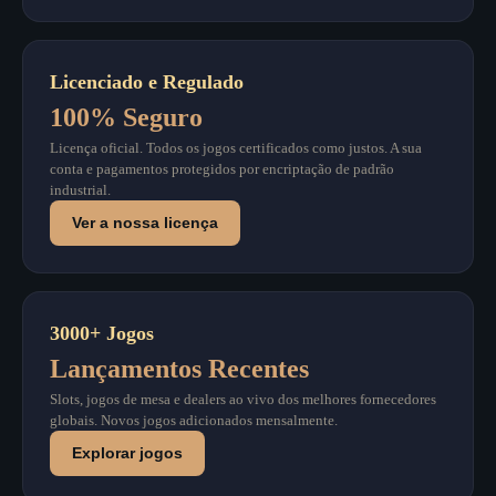
Licenciado e Regulado
100% Seguro
Licença oficial. Todos os jogos certificados como justos. A sua
conta e pagamentos protegidos por encriptação de padrão
industrial.
Ver a nossa licença
3000+ Jogos
Lançamentos Recentes
Slots, jogos de mesa e dealers ao vivo dos melhores fornecedores
globais. Novos jogos adicionados mensalmente.
Explorar jogos