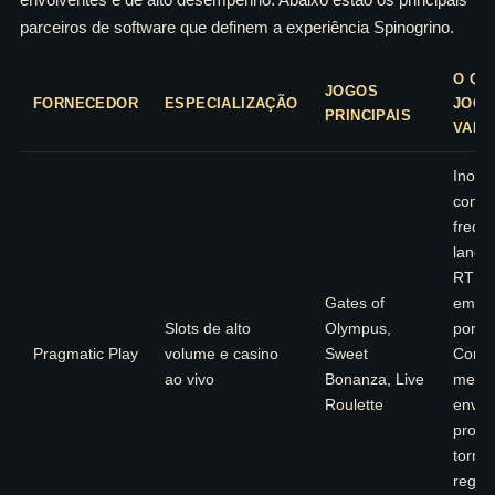
parceiros de software que definem a experiência Spinogrino.
O QU
JOGOS
FORNECEDOR
ESPECIALIZAÇÃO
JOG
PRINCIPAIS
VALO
Inova
consis
frequ
lança
RTP c
Gates of
em to
Slots de alto
Olympus,
portfó
Pragmatic Play
volume e casino
Sweet
Conhe
ao vivo
Bonanza, Live
mecân
Roulette
envol
promo
torne
regul