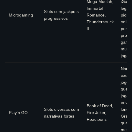
Mega Moolah,
iGami
Immortal
legad
Slots com jackpots
Microgaming
Romance,
pione
progressivos
Thunderstruck
online
II
por j
procu
ganho
mudam
jogo c
Narra
excep
jogo 
que 
jogad
envol
Book of Dead,
Slots diversas com
longo
Play'n GO
Fire Joker,
narrativas fortes
Gráfic
Reactoonz
quali
mecân