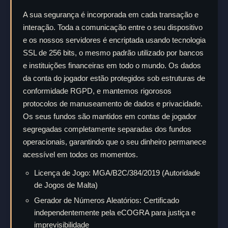
A sua segurança é incorporada em cada transação e
interação. Toda a comunicação entre o seu dispositivo
e os nossos servidores é encriptada usando tecnologia
SSL de 256 bits, o mesmo padrão utilizado por bancos
e instituições financeiras em todo o mundo. Os dados
da conta do jogador estão protegidos sob estruturas de
conformidade RGPD, e mantemos rigorosos
protocolos de manuseamento de dados e privacidade.
Os seus fundos são mantidos em contas de jogador
segregadas completamente separadas dos fundos
operacionais, garantindo que o seu dinheiro permanece
acessível em todos os momentos.
Licença de Jogo: MGA/B2C/384/2019 (Autoridade
de Jogos de Malta)
Gerador de Números Aleatórios: Certificado
independentemente pela eCOGRA para justiça e
imprevisibilidade