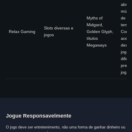
abra
múltip
Myths of
de vol
Midgard,
temas
Slots diversas e
Relax Gaming
Golden Glyph,
Conhe
jogos
títulos
acessi
Megaways
dese
jogo 
difere
prefe
jogad
Jogue Responsavelmente
O jogo deve ser entretenimento, não uma forma de ganhar dinheiro ou