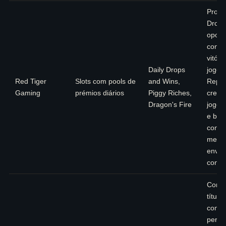
Promo
Drops
oport
contí
vitóri
Daily Drops
jogo 
Red Tiger
Slots com pools de
and Wins,
Repu
Gaming
prémios diários
Piggy Riches,
cresc
Dragon's Fire
jogos
e be
conce
mecân
envol
consi
Conhe
título
com
perce