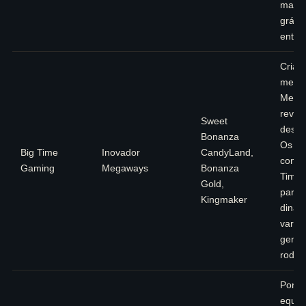
mais 
gráfic
entre
Criad
mecâ
Mega
revol
Sweet
design
Bonanza
Os jo
Big Time
Inovador
CandyLand,
confi
Gaming
Megaways
Bonanza
Time
Gold,
para 
Kingmaker
dinâm
variab
genuí
rodad
Portfó
equil